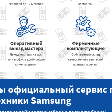
гарантия до 12 месяцев.
элементы.
Оперативный
Фирменные
выезд мастера
комплектующие
Выезд мастера на дом
Собственный склад
или в офис в удобное для
качественных запчастей
клиента время.
по низким ценам.
ы официальный сервис 
ехники Samsung
авьте онлайн заявку сейчас и получите бонус!