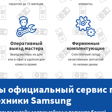
гарантия до 12 месяцев.
элементы.
Оперативный
Фирменные
выезд мастера
комплектующие
Выезд мастера на дом
Собственный склад
или в офис в удобное для
качественных запчастей
клиента время.
по низким ценам.
ы официальный сервис 
ехники Samsung
авьте онлайн заявку сейчас и получите бонус!