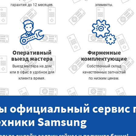
гарантия до 12 месяцев.
элементы.
Оперативный
Фирменные
выезд мастера
комплектующие
Выезд мастера на дом
Собственный склад
или в офис в удобное для
качественных запчастей
клиента время.
по низким ценам.
ы официальный сервис 
ехники Samsung
авьте онлайн заявку сейчас и получите бонус!